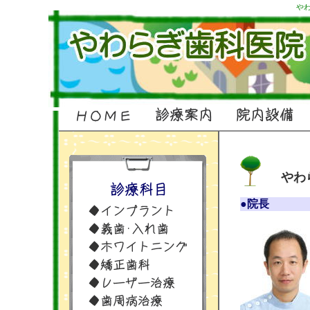
や
やわらぎ
●院長