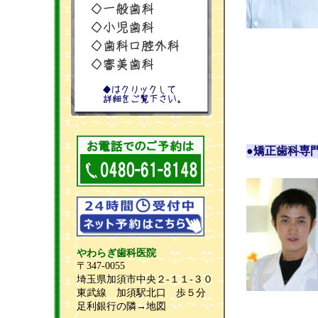
●矯正歯科専
やわらぎ歯科医院
〒347-0055
埼玉県加須市中央２-１１-３０
東武線 加須駅北口 歩５分
足利銀行の隣→
地図